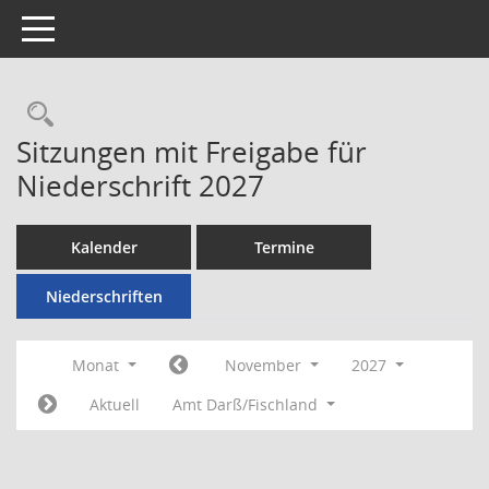
Toggle navigation
Rechercheauswahl
Sitzungen mit Freigabe für
Niederschrift 2027
Kalender
Termine
Niederschriften
Monat
November
2027
Aktuell
Amt Darß/Fischland