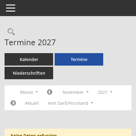
Toggle navigation
Rechercheauswahl
Termine 2027
Kalender
Termine
Niederschriften
Monat
November
2027
Aktuell
Amt Darß/Fischland
Keine Daten gefunden.