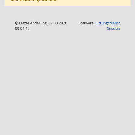
Letzte Änderung: 07.08.2026
Software:
Sitzungsdienst
(Wird in
09:04:42
Session