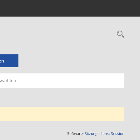
Rec
en
swählen
(Wird in
Software:
Sitzungsdienst
Session