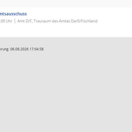
mtsausschuss
:00 Uhr
Amt D/F, Trauraum des Amtes Darß/Fischland
rung: 06.08.2026 17:04:58