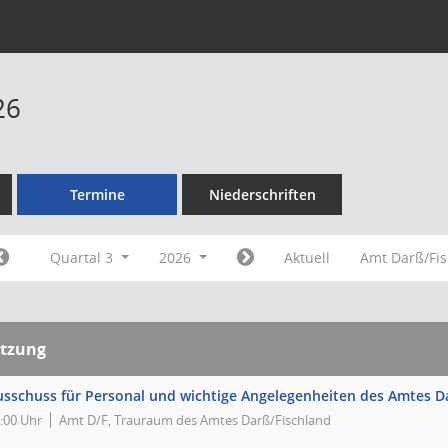
26
Termine
Niederschriften
Quartal 3
2026
Aktuell
Amt Darß/Fi
itzung
usschuss für Personal und wichtige Angelegenheiten des Amtes D
:00 Uhr
Amt D/F, Trauraum des Amtes Darß/Fischland