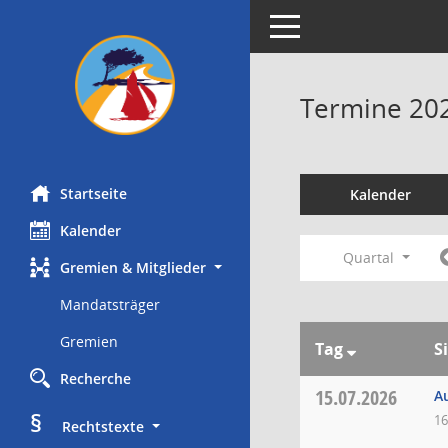
Toggle navigation
Termine 20
Startseite
Kalender
Kalender
Quartal
Gremien & Mitglieder
Mandatsträger
Gremien
Tag
S
Recherche
15.07.2026
A
§
16
     Rechtstexte