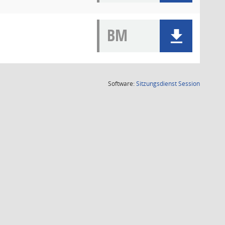
BM
(Wird in
Software:
Sitzungsdienst
Session