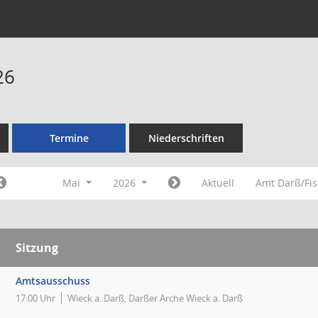
26
Termine
Niederschriften
Mai
2026
Aktuell
Amt Darß/Fi
Sitzung
Amtsausschuss
17:00 Uhr
Wieck a. Darß, Darßer Arche Wieck a. Darß