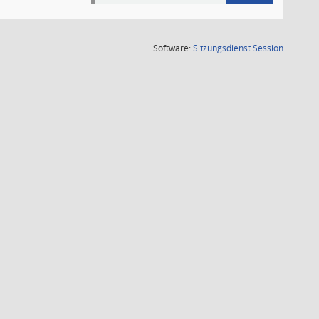
(Wird in
Software:
Sitzungsdienst
Session