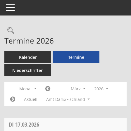
Toggle navigation
Rechercheauswahl
Termine 2026
Kalender
Termine
Niederschriften
Monat
März
2026
Aktuell
Amt Darß/Fischland
DI
17.03.2026