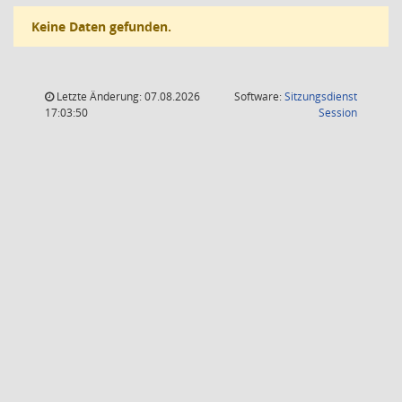
Keine Daten gefunden.
Letzte Änderung: 07.08.2026
Software:
Sitzungsdienst
(Wird in
17:03:50
Session