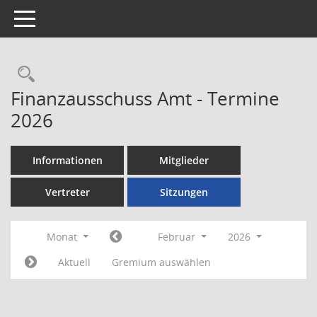
Toggle navigation
Rechercheauswahl
Finanzausschuss Amt - Termine
2026
Informationen
Mitglieder
Vertreter
Sitzungen
Monat
Februar
2026
Aktuell
Gremium auswählen