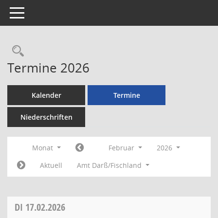
Toggle navigation
Rechercheauswahl
Termine 2026
Kalender
Termine
Niederschriften
Monat
Februar
2026
Aktuell
Amt Darß/Fischland
DI
17.02.2026