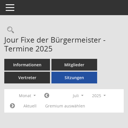
Toggle navigation
Rechercheauswahl
Jour Fixe der Bürgermeister -
Termine 2025
Informationen
Mitglieder
Vertreter
Sitzungen
Monat
Juli
2025
Aktuell
Gremium auswählen