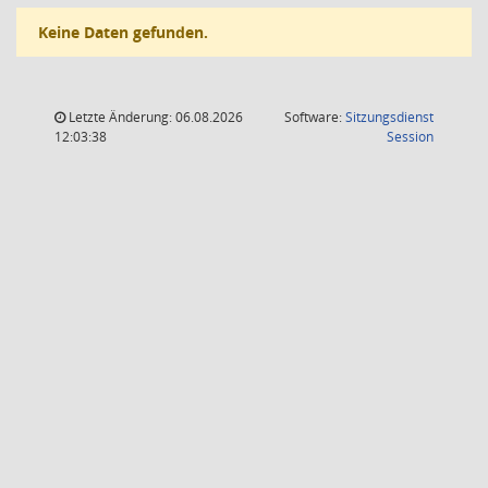
Keine Daten gefunden.
Letzte Änderung: 06.08.2026
Software:
Sitzungsdienst
(Wird in
12:03:38
Session