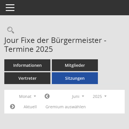
Toggle navigation
Rechercheauswahl
Jour Fixe der Bürgermeister -
Termine 2025
Informationen
Mitglieder
Vertreter
Sitzungen
Monat
Juni
2025
Aktuell
Gremium auswählen