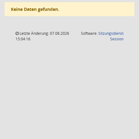
Keine Daten gefunden.
Letzte Änderung: 07.08.2026
Software:
Sitzungsdienst
(Wird in
15:04:16
Session