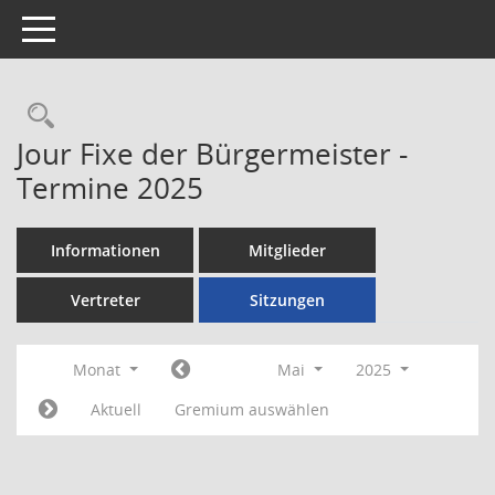
Toggle navigation
Rechercheauswahl
Jour Fixe der Bürgermeister -
Termine 2025
Informationen
Mitglieder
Vertreter
Sitzungen
Monat
Mai
2025
Aktuell
Gremium auswählen