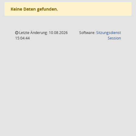
Keine Daten gefunden.
Letzte Änderung: 10.08.2026
Software:
Sitzungsdienst
(Wird in
15:04:44
Session