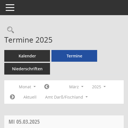
Toggle navigation
Rechercheauswahl
Termine 2025
Kalender
Termine
Niederschriften
Monat
März
2025
Aktuell
Amt Darß/Fischland
MI
05.03.2025