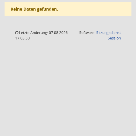
Keine Daten gefunden.
Letzte Änderung: 07.08.2026
Software:
Sitzungsdienst
(Wird in
17:03:50
Session