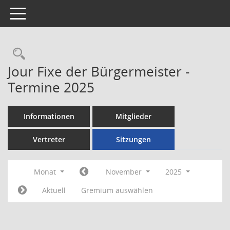
Toggle navigation
Rechercheauswahl
Jour Fixe der Bürgermeister -
Termine 2025
Informationen
Mitglieder
Vertreter
Sitzungen
Monat
November
2025
Aktuell
Gremium auswählen