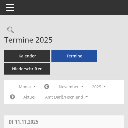
Toggle navigation
Rechercheauswahl
Termine 2025
Kalender
Termine
Niederschriften
Monat
November
2025
Aktuell
Amt Darß/Fischland
DI
11.11.2025