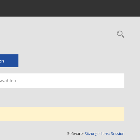
Rec
en
swählen
(Wird in
Software:
Sitzungsdienst
Session