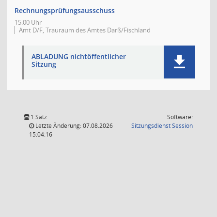
Rechnungsprüfungsausschuss
15:00 Uhr
Amt D/F, Trauraum des Amtes Darß/Fischland
ABLADUNG nichtöffentlicher
Sitzung
1 Satz
Software:
(Wird in
Letzte Änderung: 07.08.2026
Sitzungsdienst
Session
15:04:16