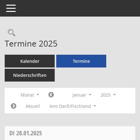
Toggle navigation
Rechercheauswahl
Termine 2025
Kalender
Termine
Niederschriften
Monat
Januar
2025
Aktuell
Amt Darß/Fischland
DI
28.01.2025