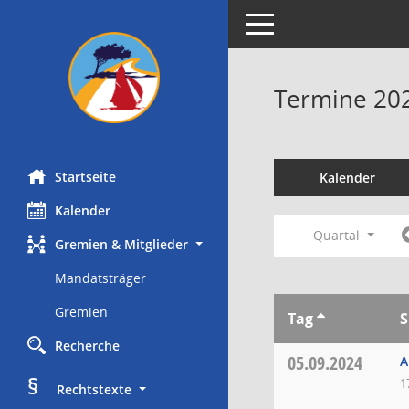
Toggle navigation
Termine 20
Startseite
Kalender
Kalender
Quartal
Gremien & Mitglieder
Mandatsträger
Gremien
Tag
S
Recherche
05.09.2024
A
§
1
     Rechtstexte