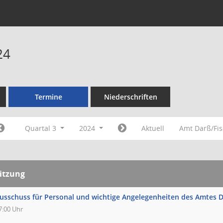
24
Termine
Niederschriften
Quartal 3
2024
Aktuell
Amt Darß/Fi
itzung
usschuss für Personal und wichtige Angelegenheiten des Amtes D
7:00 Uhr