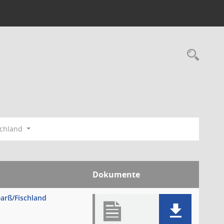
Rec
schland
Dokumente
arß/Fischland