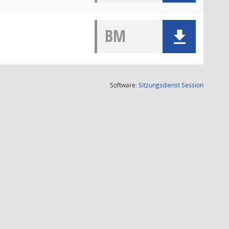
BM
(Wird in
Software:
Sitzungsdienst
Session