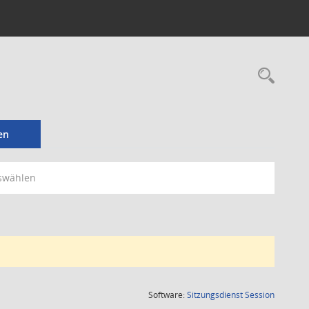
Rec
en
swählen
(Wird in
Software:
Sitzungsdienst
Session