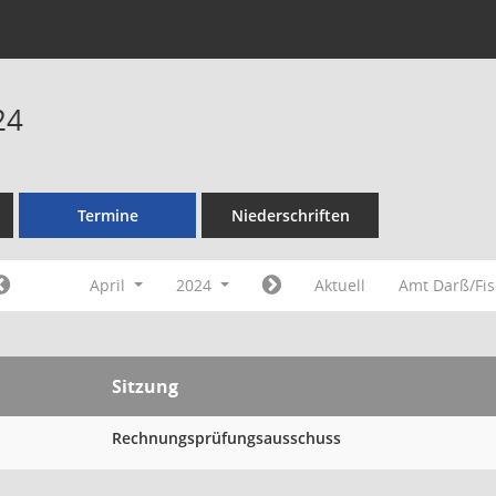
24
Termine
Niederschriften
April
2024
Aktuell
Amt Darß/Fi
Sitzung
Rechnungsprüfungsausschuss