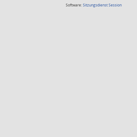
(Wird in
Software:
Sitzungsdienst
Session