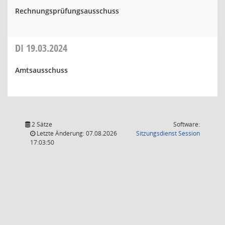
Rechnungsprüfungsausschuss
DI
19.03.2024
Amtsausschuss
2 Sätze
Software:
(Wird in
Letzte Änderung: 07.08.2026
Sitzungsdienst
Session
17:03:50