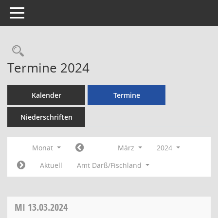
Toggle navigation
Rechercheauswahl
Termine 2024
Kalender
Termine
Niederschriften
Monat
März
2024
Aktuell
Amt Darß/Fischland
MI
13.03.2024