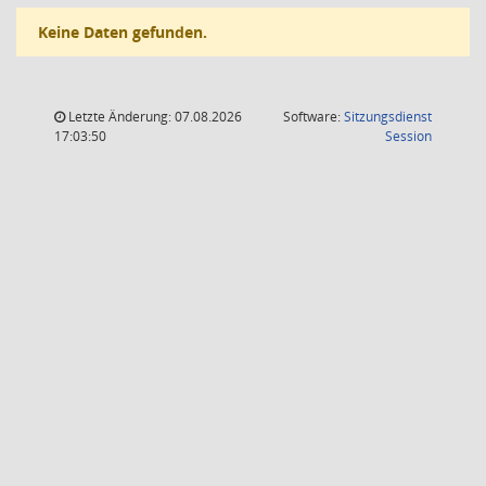
Keine Daten gefunden.
Letzte Änderung: 07.08.2026
Software:
Sitzungsdienst
(Wird in
17:03:50
Session