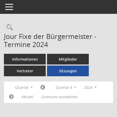
Toggle navigation
Rechercheauswahl
Jour Fixe der Bürgermeister -
Termine 2024
Informationen
Mitglieder
Vertreter
Sitzungen
Quartal
Quartal 4
2024
Aktuell
Gremium auswählen