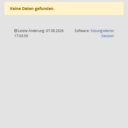
Keine Daten gefunden.
Letzte Änderung: 07.08.2026
Software:
Sitzungsdienst
(Wird in
17:03:50
Session