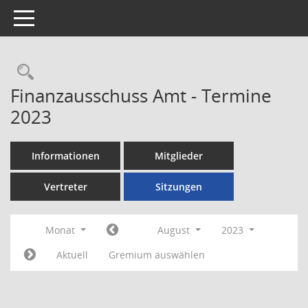
Toggle navigation
Rechercheauswahl
Finanzausschuss Amt - Termine
2023
Informationen
Mitglieder
Vertreter
Sitzungen
Monat
August
2023
Aktuell
Gremium auswählen