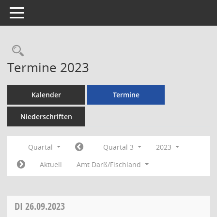
Toggle navigation
Rechercheauswahl
Termine 2023
Kalender
Termine
Niederschriften
Quartal
Quartal 3
2023
Aktuell
Amt Darß/Fischland
DI
26.09.2023