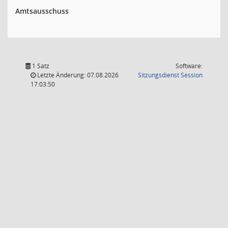
Amtsausschuss
1 Satz
Software:
(Wird in
Letzte Änderung: 07.08.2026
Sitzungsdienst
Session
17:03:50