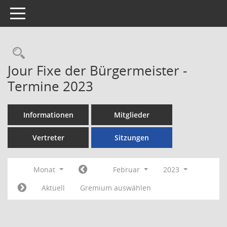
Toggle navigation
Rechercheauswahl
Jour Fixe der Bürgermeister -
Termine 2023
Informationen
Mitglieder
Vertreter
Sitzungen
Monat
Februar
2023
Aktuell
Gremium auswählen