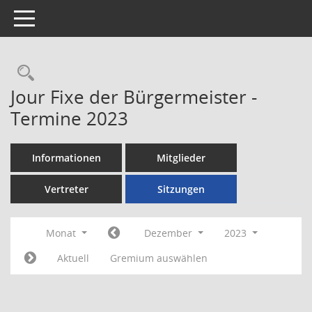
Toggle navigation
Rechercheauswahl
Jour Fixe der Bürgermeister -
Termine 2023
Informationen
Mitglieder
Vertreter
Sitzungen
Monat
Dezember
2023
Aktuell
Gremium auswählen