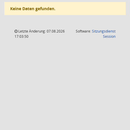
Keine Daten gefunden.
Letzte Änderung: 07.08.2026
Software:
Sitzungsdienst
(Wird in
17:03:50
Session