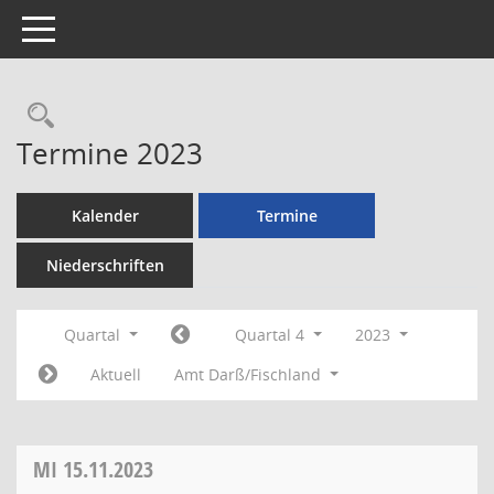
Toggle navigation
Rechercheauswahl
Termine 2023
Kalender
Termine
Niederschriften
Quartal
Quartal 4
2023
Aktuell
Amt Darß/Fischland
MI
15.11.2023