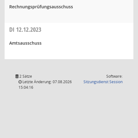
Rechnungsprüfungsausschuss
DI
12.12.2023
Amtsausschuss
2 Sätze
Software:
(Wird in
Letzte Änderung: 07.08.2026
Sitzungsdienst
Session
15:04:16