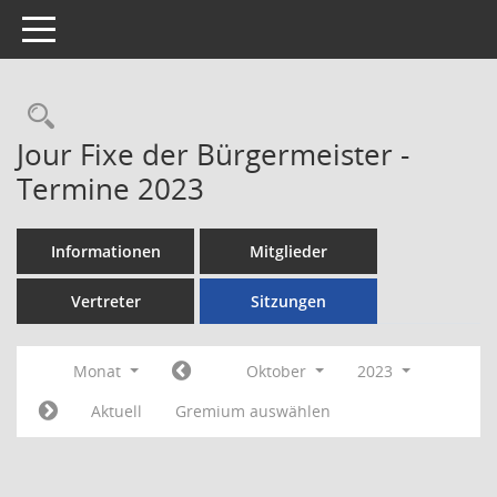
Toggle navigation
Rechercheauswahl
Jour Fixe der Bürgermeister -
Termine 2023
Informationen
Mitglieder
Vertreter
Sitzungen
Monat
Oktober
2023
Aktuell
Gremium auswählen