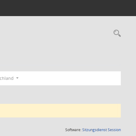
Rec
schland
(Wird in
Software:
Sitzungsdienst
Session