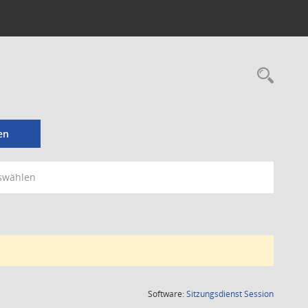
Rec
en
swählen
(Wird in
Software:
Sitzungsdienst
Session