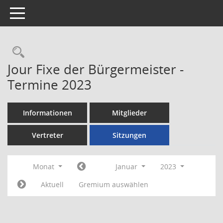
Toggle navigation
Rechercheauswahl
Jour Fixe der Bürgermeister -
Termine 2023
Informationen
Mitglieder
Vertreter
Sitzungen
Monat
Januar
2023
Aktuell
Gremium auswählen