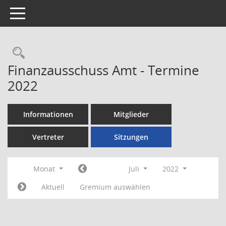
Toggle navigation
Rechercheauswahl
Finanzausschuss Amt - Termine
2022
Informationen
Mitglieder
Vertreter
Sitzungen
Monat
Juli
2022
Aktuell
Gremium auswählen