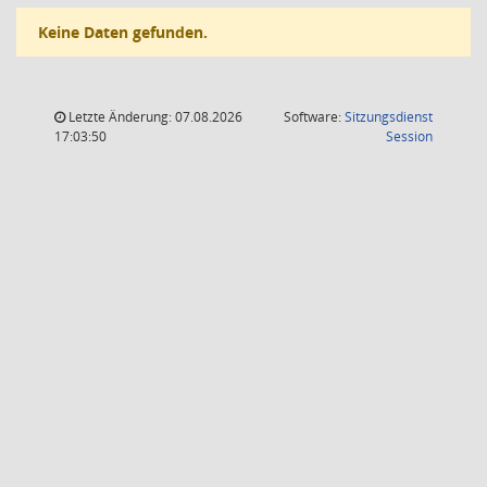
Keine Daten gefunden.
Letzte Änderung: 07.08.2026
Software:
Sitzungsdienst
(Wird in
17:03:50
Session