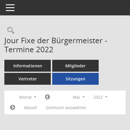
Toggle navigation
Rechercheauswahl
Jour Fixe der Bürgermeister -
Termine 2022
Informationen
Mitglieder
Vertreter
Sitzungen
Monat
Mai
2022
Aktuell
Gremium auswählen