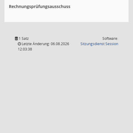
Rechnungsprüfungsausschuss
1 Satz
Software:
(Wird in
Letzte Änderung: 06.08.2026
Sitzungsdienst
Session
12:03:38