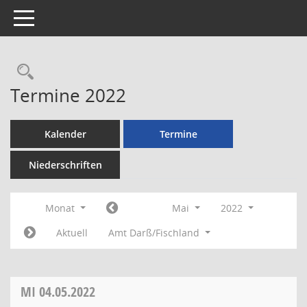
Toggle navigation
Rechercheauswahl
Termine 2022
Kalender
Termine
Niederschriften
Monat
Mai
2022
Aktuell
Amt Darß/Fischland
MI
04.05.2022