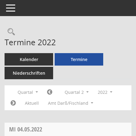
Toggle navigation
Rechercheauswahl
Termine 2022
Kalender
Termine
Niederschriften
Quartal
Quartal 2
2022
Aktuell
Amt Darß/Fischland
MI
04.05.2022