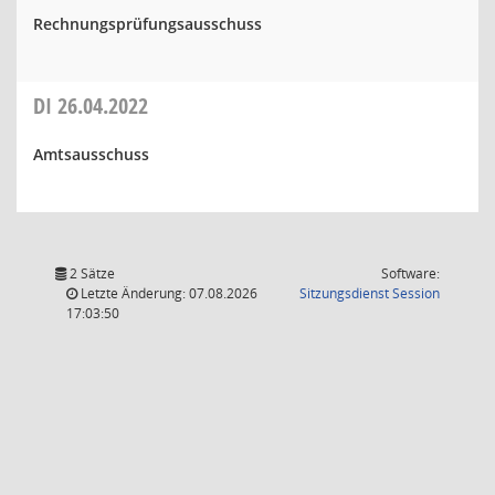
Rechnungsprüfungsausschuss
DI
26.04.2022
Amtsausschuss
2 Sätze
Software:
(Wird in
Letzte Änderung: 07.08.2026
Sitzungsdienst
Session
17:03:50