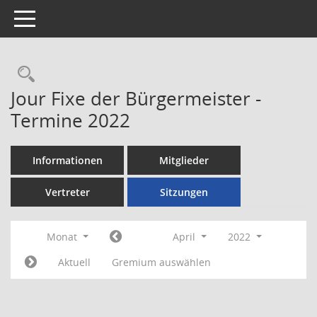
Toggle navigation
Rechercheauswahl
Jour Fixe der Bürgermeister -
Termine 2022
Informationen
Mitglieder
Vertreter
Sitzungen
Monat
April
2022
Aktuell
Gremium auswählen