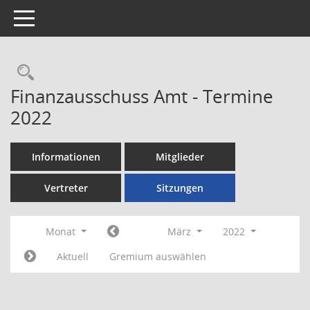
Toggle navigation
Rechercheauswahl
Finanzausschuss Amt - Termine
2022
Informationen
Mitglieder
Vertreter
Sitzungen
Monat
März
2022
Aktuell
Gremium auswählen