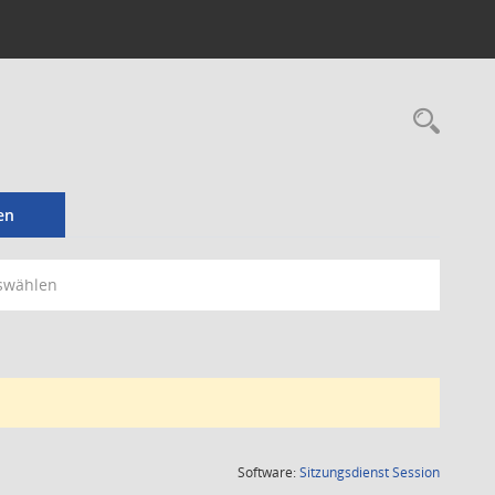
Rec
en
swählen
(Wird in
Software:
Sitzungsdienst
Session