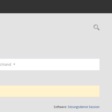
Rec
schland
(Wird in
Software:
Sitzungsdienst
Session