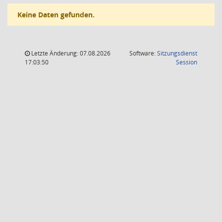
Keine Daten gefunden.
Letzte Änderung: 07.08.2026
Software:
Sitzungsdienst
(Wird in
17:03:50
Session