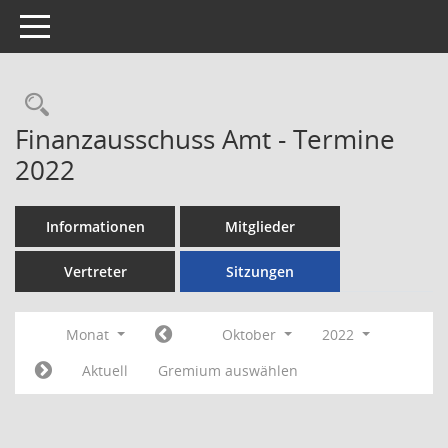
Toggle navigation
Rechercheauswahl
Finanzausschuss Amt - Termine
2022
Informationen
Mitglieder
Vertreter
Sitzungen
Monat
Oktober
2022
Aktuell
Gremium auswählen