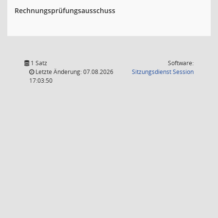
Rechnungsprüfungsausschuss
1 Satz
Software:
(Wird in
Letzte Änderung: 07.08.2026
Sitzungsdienst
Session
17:03:50