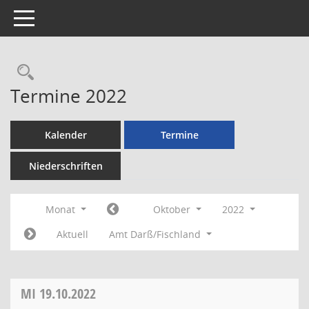
Toggle navigation
Rechercheauswahl
Termine 2022
Kalender
Termine
Niederschriften
Monat
Oktober
2022
Aktuell
Amt Darß/Fischland
MI
19.10.2022