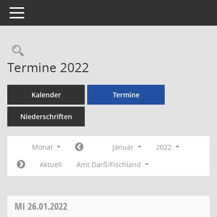
Toggle navigation
Rechercheauswahl
Termine 2022
Kalender
Termine
Niederschriften
Monat
Januar
2022
Aktuell
Amt Darß/Fischland
MI
26.01.2022