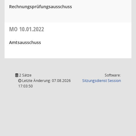
Rechnungsprüfungsausschuss
MO
10.01.2022
Amtsausschuss
2 Sätze
Software:
(Wird in
Letzte Änderung: 07.08.2026
Sitzungsdienst
Session
17:03:50