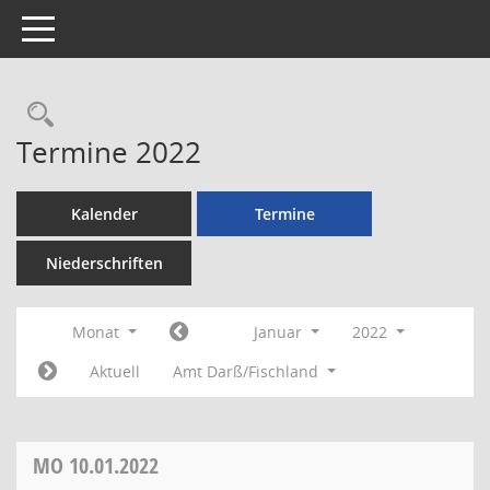
Toggle navigation
Rechercheauswahl
Termine 2022
Kalender
Termine
Niederschriften
Monat
Januar
2022
Aktuell
Amt Darß/Fischland
MO
10.01.2022