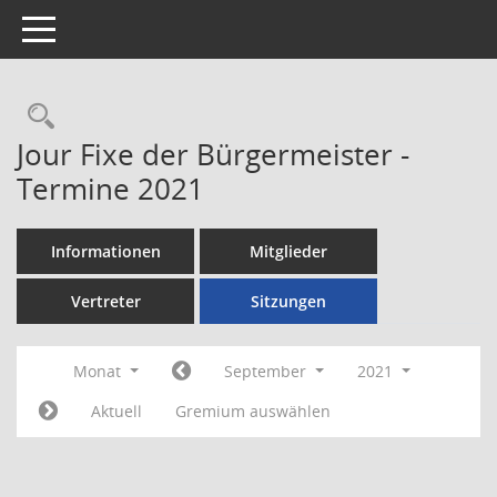
Toggle navigation
Rechercheauswahl
Jour Fixe der Bürgermeister -
Termine 2021
Informationen
Mitglieder
Vertreter
Sitzungen
Monat
September
2021
Aktuell
Gremium auswählen