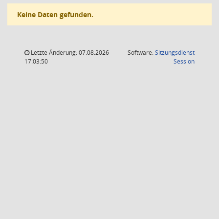
Keine Daten gefunden.
Letzte Änderung: 07.08.2026
Software:
Sitzungsdienst
(Wird in
17:03:50
Session