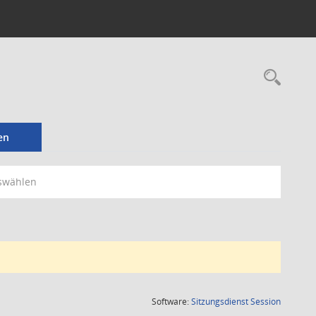
Rec
en
swählen
(Wird in
Software:
Sitzungsdienst
Session