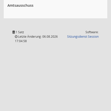
Amtsausschuss
1 Satz
Software:
(Wird in
Letzte Änderung: 06.08.2026
Sitzungsdienst
Session
17:04:58