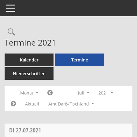
Toggle navigation
Rechercheauswahl
Termine 2021
Kalender
Termine
Niederschriften
Monat
Juli
2021
Aktuell
Amt Darß/Fischland
DI
27.07.2021