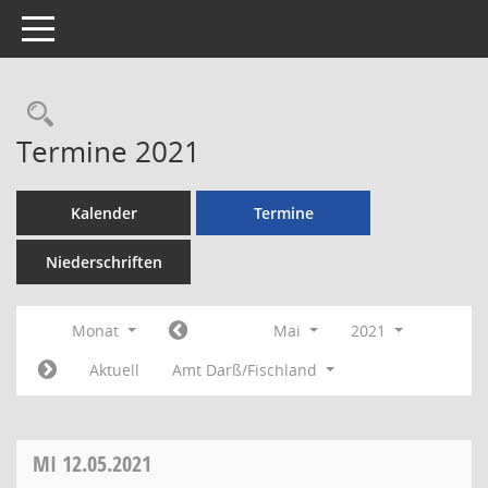
Toggle navigation
Rechercheauswahl
Termine 2021
Kalender
Termine
Niederschriften
Monat
Mai
2021
Aktuell
Amt Darß/Fischland
MI
12.05.2021