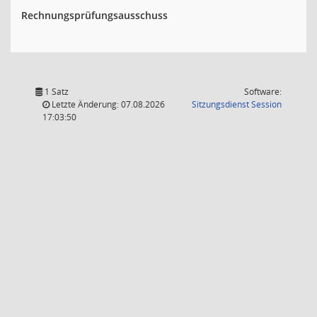
Rechnungsprüfungsausschuss
1 Satz
Software:
(Wird in
Letzte Änderung: 07.08.2026
Sitzungsdienst
Session
17:03:50