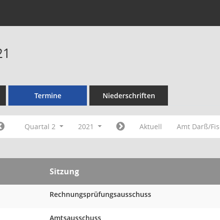
21
Termine
Niederschriften
Quartal 2
2021
Aktuell
Amt Darß/Fi
Sitzung
Rechnungsprüfungsausschuss
Amtsausschuss