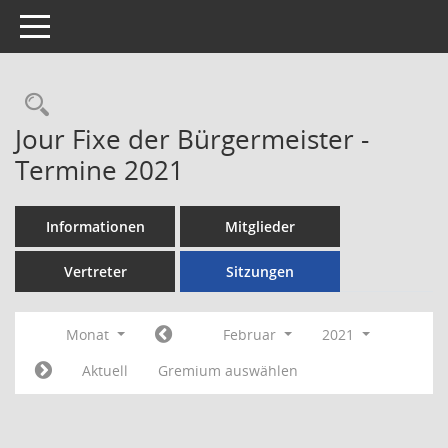
Toggle navigation
Rechercheauswahl
Jour Fixe der Bürgermeister -
Termine 2021
Informationen
Mitglieder
Vertreter
Sitzungen
Monat
Februar
2021
Aktuell
Gremium auswählen