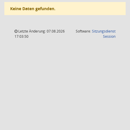
Keine Daten gefunden.
Letzte Änderung: 07.08.2026
Software:
Sitzungsdienst
(Wird in
17:03:50
Session