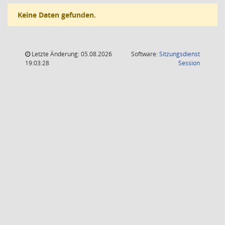
Keine Daten gefunden.
Letzte Änderung: 05.08.2026
Software:
Sitzungsdienst
(Wird in
19:03:28
Session