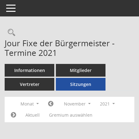
Toggle navigation
Rechercheauswahl
Jour Fixe der Bürgermeister -
Termine 2021
Informationen
Mitglieder
Vertreter
Sitzungen
Monat
November
2021
Aktuell
Gremium auswählen