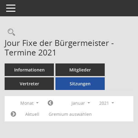
Toggle navigation
Rechercheauswahl
Jour Fixe der Bürgermeister -
Termine 2021
Informationen
Mitglieder
Vertreter
Sitzungen
Monat
Januar
2021
Aktuell
Gremium auswählen