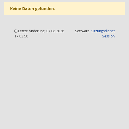
Keine Daten gefunden.
Letzte Änderung: 07.08.2026
Software:
Sitzungsdienst
(Wird in
17:03:50
Session